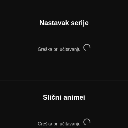
Nastavak serije
Greška pri učitavanju
Slični animei
Greška pri učitavanju