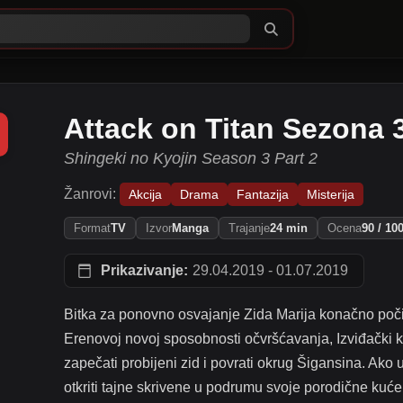
Attack on Titan Sezona 3
Shingeki no Kyojin Season 3 Part 2
Žanrovi:
Akcija
Drama
Fantazija
Misterija
Format
TV
Izvor
Manga
Trajanje
24 min
Ocena
90 / 10
Prikazivanje:
29.04.2019 - 01.07.2019
Bitka za ponovno osvajanje Zida Marija konačno poči
Erenovoj novoj sposobnosti očvršćavanja, Izviđački 
zapečati probijeni zid i povrati okrug Šigansina. Ako
otkriti tajne skrivene u podrumu svoje porodične kuće –