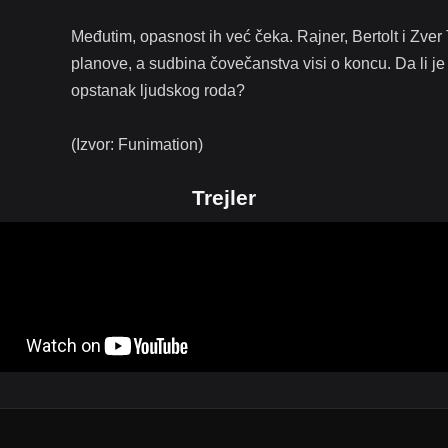
Međutim, opasnost ih već čeka. Rajner, Bertolt i Zver
planove, a sudbina čovečanstva visi o koncu. Da li je
opstanak ljudskog roda?
(Izvor: Funimation)
Trejler