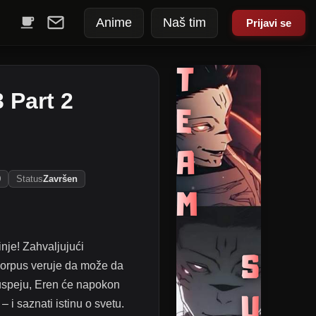
Anime
Naš tim
Prijavi se
 Part 2
0
Status
Završen
nje! Zahvaljujući
korpus veruje da može da
 uspeju, Eren će napokon
 i saznati istinu o svetu.