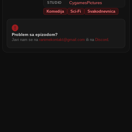
CygamesPictures
STUDIO
Komedija
Sci-Fi
Svakodnevnica
Problem sa epizodom?
Javi nam se na
ranimekontakt@gmail.com
ili na
Discord
.
2026 © RANIME All rights reserved