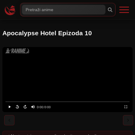
Apocalypse Hotel Epizoda 10
0:00
/
0:00
⚠️
Server nije dostupan