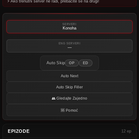
⚡ Ako trenutni server ne radi, prebacite se na drugi!
Pokušajte neki drugi server.
SERVERI
Konoha
ENG SERVERI
—
Auto Skip
OP
ED
Auto Next
Auto Skip Filler
👥 Gledajte Zajedno
🆘 Pomoć
EPIZODE
12 ep