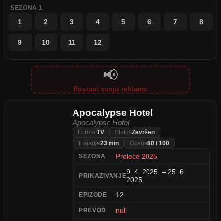
SEZONA 1
1
2
3
4
5
6
7
8
9
10
11
12
📢
Postavi svoju reklamu
Apocalypse Hotel
Apocalypse Hotel
Format
TV
Status
Završen
Trajanje
23 min
Ocena
80 / 100
Proleće 2025
SEZONA
9. 4. 2025. – 25. 6.
PRIKAZIVANJE
2025.
12
EPIZODE
null
PREVOD