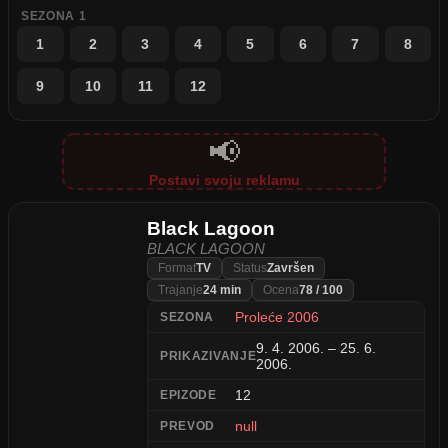
SEZONA 1
1
2
3
4
5
6
7
8
9
10
11
12
📢
Postavi svoju reklamu
Black Lagoon
BLACK LAGOON
Format
TV
Status
Završen
Trajanje
24 min
Ocena
78 / 100
Proleće 2006
SEZONA
9. 4. 2006. – 25. 6.
PRIKAZIVANJE
2006.
12
EPIZODE
null
PREVOD