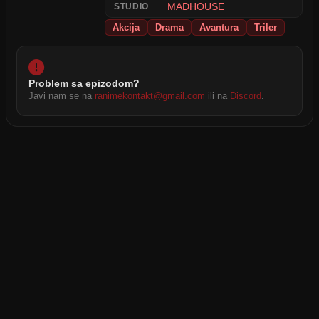
MADHOUSE
STUDIO
Akcija
Drama
Avantura
Triler
Problem sa epizodom?
Javi nam se na
ranimekontakt@gmail.com
ili na
Discord
.
2026 © RANIME All rights reserved