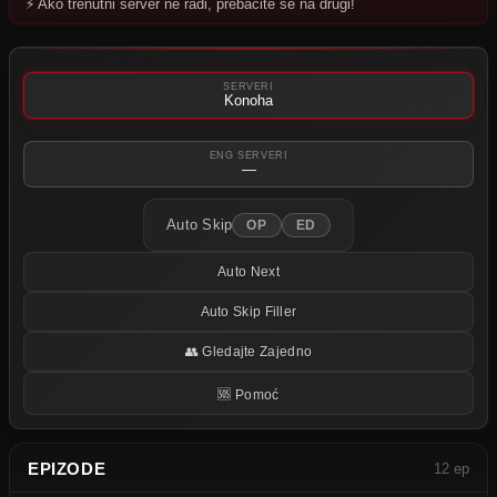
⚡ Ako trenutni server ne radi, prebacite se na drugi!
Pokušajte neki drugi server.
SERVERI
Konoha
ENG SERVERI
—
Auto Skip
OP
ED
Auto Next
Auto Skip Filler
👥 Gledajte Zajedno
🆘 Pomoć
EPIZODE
12 ep