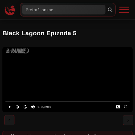
Black Lagoon Epizoda 5
0:00
/
0:00
⚠️
Server nije dostupan