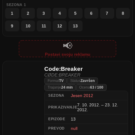
SEZONA 1
1
2
3
4
5
6
7
8
9
10
11
12
13
📢
Postavi svoju reklamu
Code:Breaker
CØDE:BREAKER
Format
TV
Status
Završen
Trajanje
24 min
Ocena
63 / 100
Jesen 2012
SEZONA
7. 10. 2012. – 23. 12.
PRIKAZIVANJE
2012.
13
EPIZODE
null
PREVOD