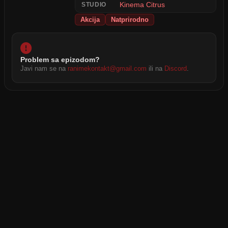
Kinema Citrus
STUDIO
Akcija
Natprirodno
Problem sa epizodom?
Javi nam se na
ranimekontakt@gmail.com
ili na
Discord
.
2026 © RANIME All rights reserved