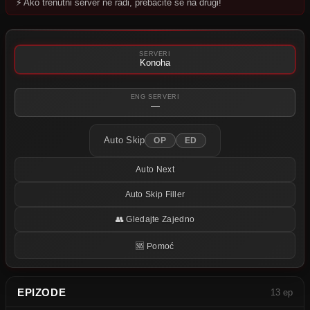
⚡ Ako trenutni server ne radi, prebacite se na drugi!
Pokušajte neki drugi server.
SERVERI
Konoha
ENG SERVERI
—
Auto Skip
OP
ED
Auto Next
Auto Skip Filler
👥 Gledajte Zajedno
🆘 Pomoć
EPIZODE
13 ep