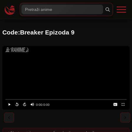
Code:Breaker Epizoda 9
0:00
/
0:00
⚠️
Server nije dostupan