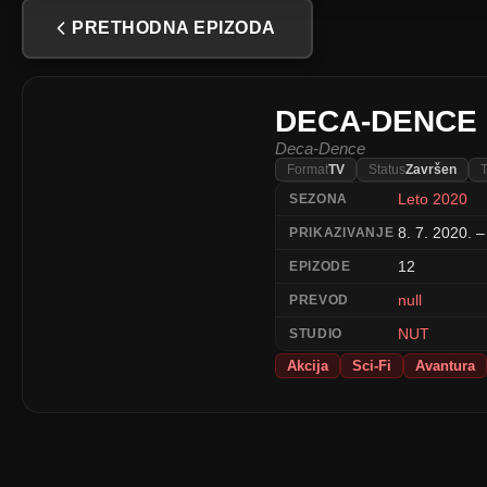
PRETHODNA EPIZODA
DECA-DENCE
Deca-Dence
Format
TV
Status
Završen
T
Leto 2020
SEZONA
8. 7. 2020. –
PRIKAZIVANJE
12
EPIZODE
null
PREVOD
NUT
STUDIO
Akcija
Sci-Fi
Avantura