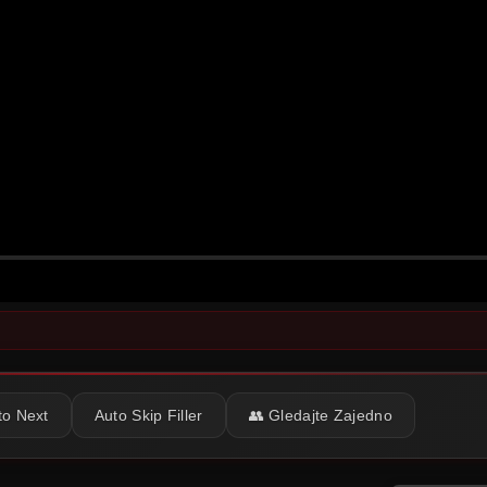
to Next
Auto Skip Filler
👥 Gledajte Zajedno