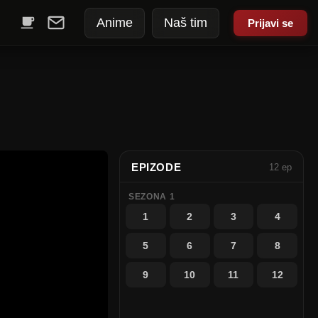
Anime
Naš tim
Prijavi se
EPIZODE
12 ep
SEZONA 1
1
2
3
4
5
6
7
8
9
10
11
12