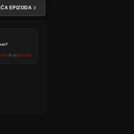
ĆA EPIZODA
dom?
.com
ili na
Discord
.