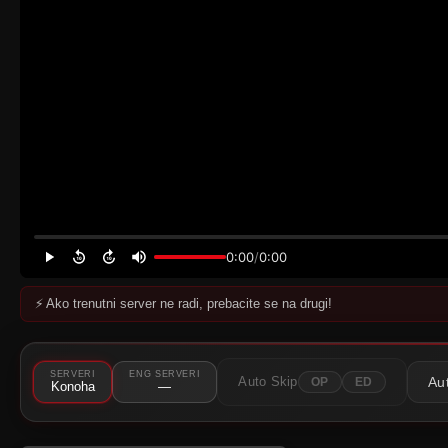
0:00
/
0:00
⚡ Ako trenutni server ne radi, prebacite se na drugi!
⚠️
Server nije dostupan
Pokušajte neki drugi server.
SERVERI
ENG SERVERI
Au
Auto Skip
OP
ED
Konoha
—