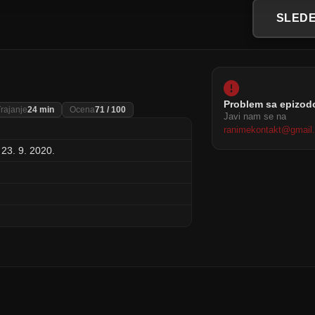
SLEDE
Problem sa epizo
rajanje
24 min
Ocena
71 / 100
Javi nam se na
ranimekontakt@gmail
 23. 9. 2020.