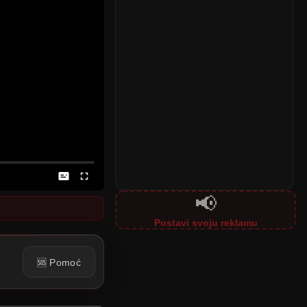
📢
Postavi svoju reklamu
🆘 Pomoć