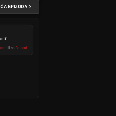
ĆA EPIZODA
dom?
.com
ili na
Discord
.