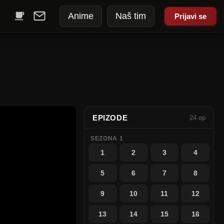
Anime
Naš tim
Prijavi se
EPIZODE
24 ep
SEZONA 1
1
2
3
4
5
6
7
8
9
10
11
12
13
14
15
16