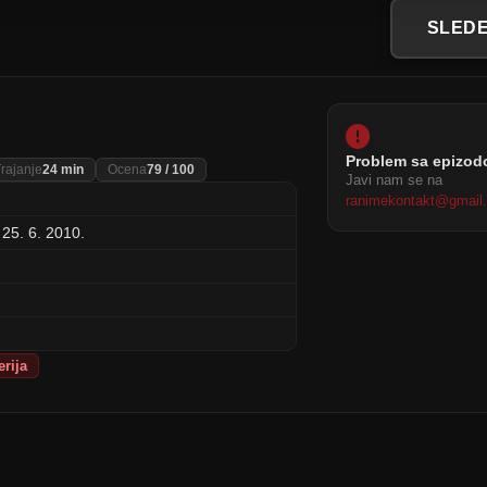
SLEDE
Problem sa epizo
rajanje
24 min
Ocena
79 / 100
Javi nam se na
ranimekontakt@gmail
 25. 6. 2010.
erija