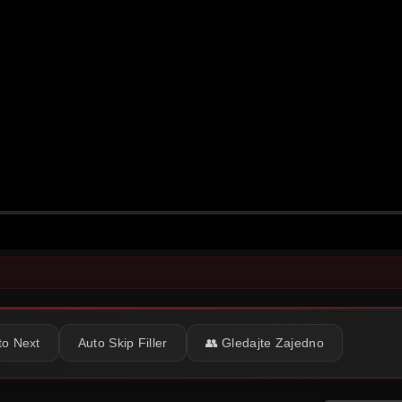
to Next
Auto Skip Filler
👥 Gledajte Zajedno