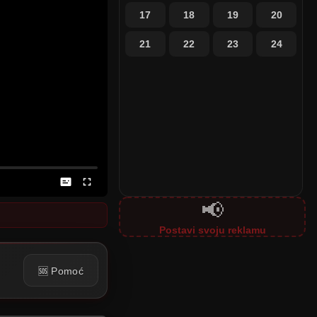
17
18
19
20
21
22
23
24
📢
Postavi svoju reklamu
🆘 Pomoć