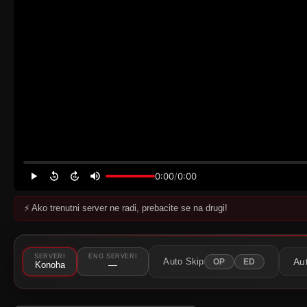
0:00
/
0:00
⚡ Ako trenutni server ne radi, prebacite se na drugi!
⚠️
Server nije dostupan
Pokušajte neki drugi server.
SERVERI
ENG SERVERI
Au
Auto Skip
OP
ED
Konoha
—