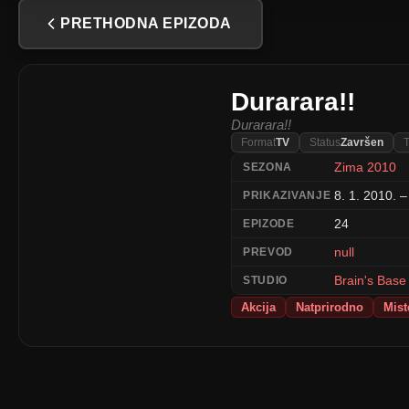
PRETHODNA EPIZODA
Durarara!!
Durarara!!
Format
TV
Status
Završen
T
Zima 2010
SEZONA
8. 1. 2010. –
PRIKAZIVANJE
24
EPIZODE
null
PREVOD
Brain's Base
STUDIO
Akcija
Natprirodno
Mist