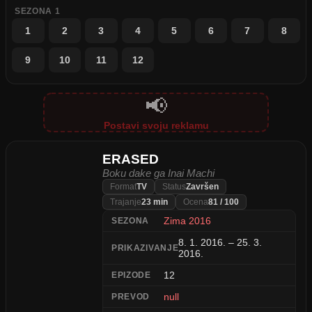
SEZONA 1
1
2
3
4
5
6
7
8
9
10
11
12
📢
Postavi svoju reklamu
ERASED
Boku dake ga Inai Machi
Format
TV
Status
Završen
Trajanje
23 min
Ocena
81 / 100
Zima 2016
SEZONA
8. 1. 2016. – 25. 3.
PRIKAZIVANJE
2016.
12
EPIZODE
null
PREVOD