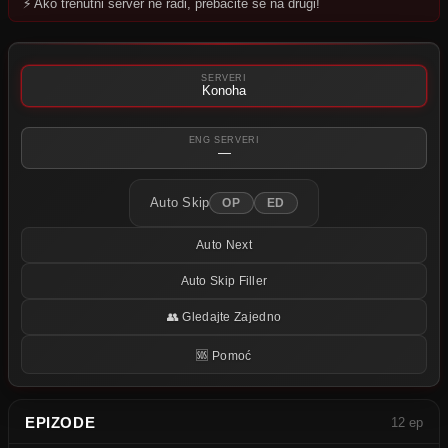
⚡ Ako trenutni server ne radi, prebacite se na drugi!
Pokušajte neki drugi server.
SERVERI
Konoha
ENG SERVERI
—
Auto Skip
OP
ED
Auto Next
Auto Skip Filler
👥 Gledajte Zajedno
🆘 Pomoć
EPIZODE
12 ep