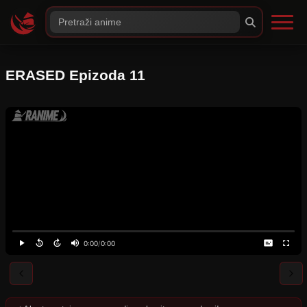
ERASED Epizoda 11
0:00
/
0:00
⚠️
Server nije dostupan