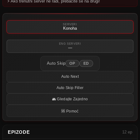
⚡ Ako trenutni server ne radi, prebacite se na drugi!
Pokušajte neki drugi server.
SERVERI
Konoha
ENG SERVERI
—
Auto Skip
OP
ED
Auto Next
Auto Skip Filler
👥 Gledajte Zajedno
🆘 Pomoć
EPIZODE
12 ep