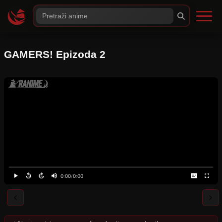
GAMERS! Epizoda 2
0:00
/
0:00
⚠️
Server nije dostupan