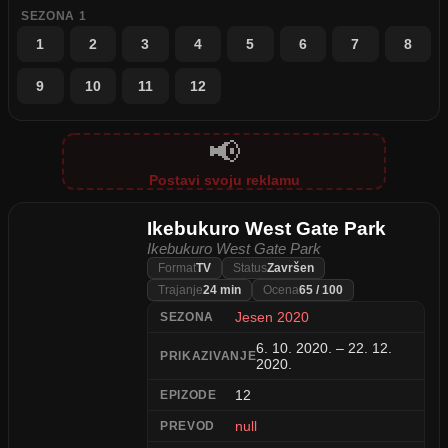
SEZONA 1
1
2
3
4
5
6
7
8
9
10
11
12
📢
Postavi svoju reklamu
Ikebukuro West Gate Park
Ikebukuro West Gate Park
Format
TV
Status
Završen
Trajanje
24 min
Ocena
65 / 100
Jesen 2020
SEZONA
6. 10. 2020. – 22. 12.
PRIKAZIVANJE
2020.
12
EPIZODE
null
PREVOD