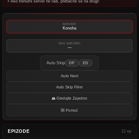
⚡ Ako trenutni server ne radi, prebacite se na drugi!
Pokušajte neki drugi server.
SERVERI
Konoha
ENG SERVERI
—
Auto Skip
OP
ED
Auto Next
Auto Skip Filler
👥 Gledajte Zajedno
🆘 Pomoć
EPIZODE
12 ep