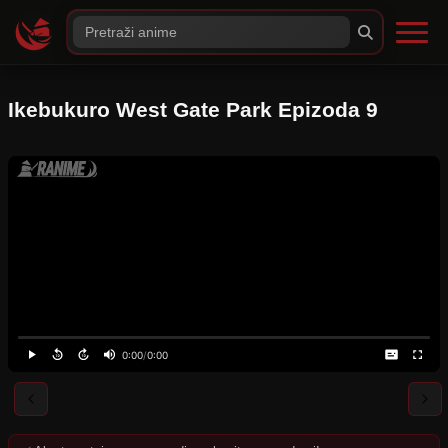
Ikebukuro West Gate Park Epizoda 9
0:00
/
0:00
⚠️
Server nije dostupan