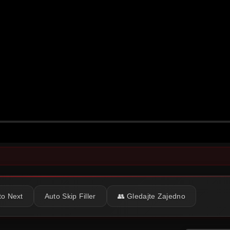
to Next
Auto Skip Filler
👥 Gledajte Zajedno