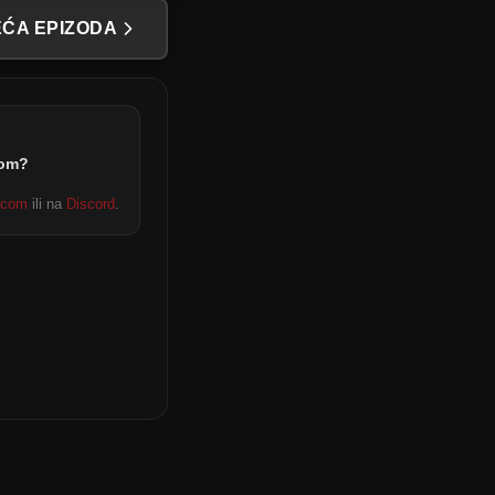
ĆA EPIZODA
dom?
.com
ili na
Discord
.