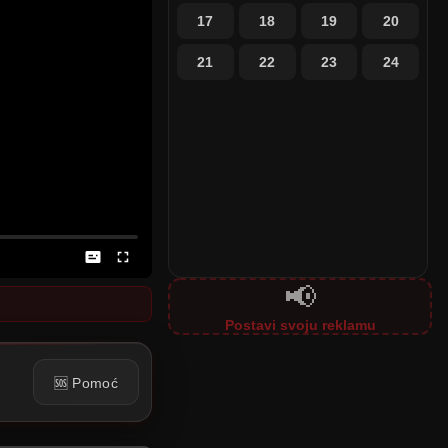
17
18
19
20
21
22
23
24
📢
Postavi svoju reklamu
🆘 Pomoć