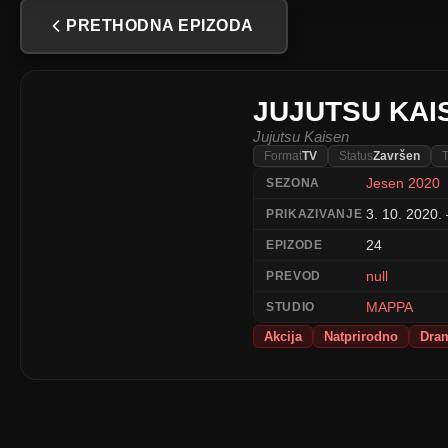
PRETHODNA EPIZODA
JUJUTSU KAI
Jujutsu Kaisen
Format
TV
Status
Završen
T
Jesen 2020
SEZONA
3. 10. 2020. 
PRIKAZIVANJE
24
EPIZODE
null
PREVOD
MAPPA
STUDIO
Akcija
Natprirodno
Dra