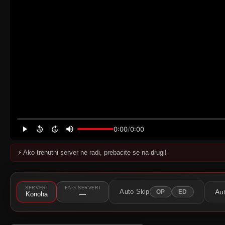
0:00
/
0:00
⚡ Ako trenutni server ne radi, prebacite se na drugi!
⚠️
Server nije dostupan
Pokušajte neki drugi server.
SERVERI
ENG SERVERI
Au
Auto Skip
OP
ED
Konoha
—