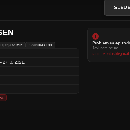
SLEDE
SEN
Problem sa epizo
rajanje
24 min
Ocena
84 / 100
Javi nam se na
ranimekontakt@gmail
– 27. 3. 2021.
ma