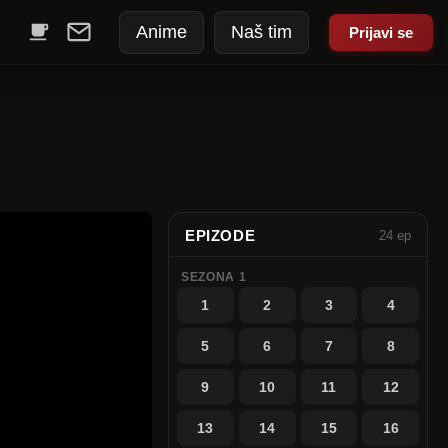
Anime
Naš tim
Prijavi se
EPIZODE
24 ep
SEZONA 1
1
2
3
4
5
6
7
8
9
10
11
12
13
14
15
16