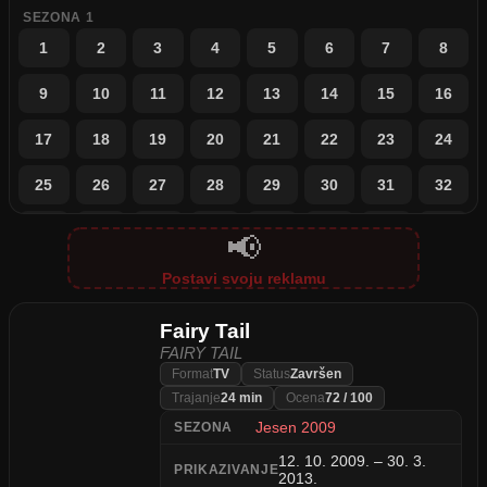
SEZONA 1
1
2
3
4
5
6
7
8
9
10
11
12
13
14
15
16
17
18
19
20
21
22
23
24
25
26
27
28
29
30
31
32
33
34
35
36
37
38
39
40
📢
41
42
43
44
45
46
47
48
Postavi svoju reklamu
49
50
51
52
53
54
55
56
Fairy Tail
FAIRY TAIL
57
58
59
60
61
62
63
64
Format
TV
Status
Završen
Trajanje
24 min
Ocena
72 / 100
65
66
67
68
69
70
71
72
Jesen 2009
SEZONA
73
74
75
76
77
78
79
80
12. 10. 2009. – 30. 3.
PRIKAZIVANJE
2013.