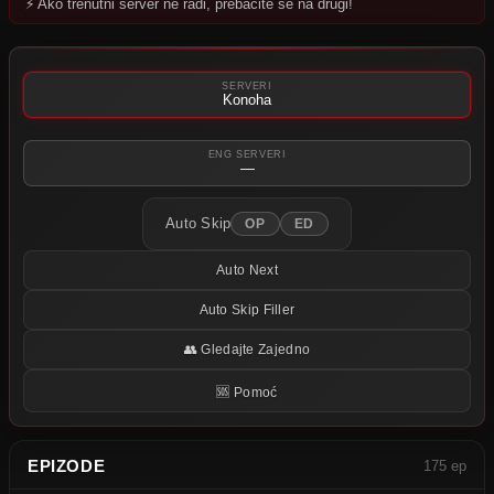
⚡ Ako trenutni server ne radi, prebacite se na drugi!
Pokušajte neki drugi server.
SERVERI
Konoha
ENG SERVERI
—
Auto Skip
OP
ED
Auto Next
Auto Skip Filler
👥 Gledajte Zajedno
🆘 Pomoć
EPIZODE
175 ep