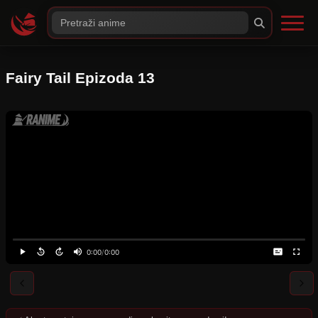
Fairy Tail Epizoda 13
0:00
/
0:00
⚠️
Server nije dostupan