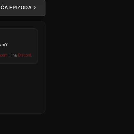
61
62
63
64
ĆA EPIZODA
65
66
67
68
69
70
71
72
73
74
75
76
dom?
.com
ili na
Discord
.
77
78
79
80
81
82
83
84
85
86
87
88
89
90
91
92
93
94
95
96
97
98
99
100
101
102
103
104