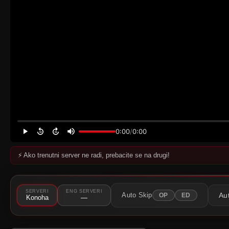
0:00
/
0:00
⚡ Ako trenutni server ne radi, prebacite se na drugi!
⚠️
Server nije dostupan
Pokušajte neki drugi server.
SERVERI
ENG SERVERI
Au
Auto Skip
OP
ED
Konoha
—