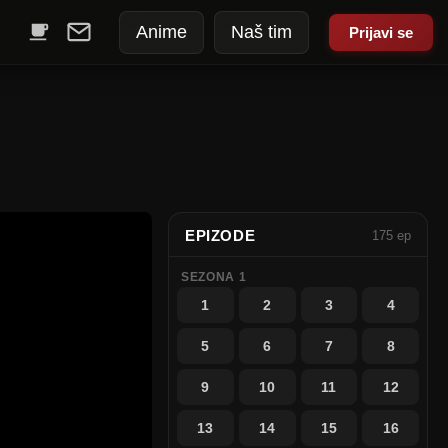
Anime
Naš tim
Prijavi se
EPIZODE
175 ep
SEZONA 1
1
2
3
4
5
6
7
8
9
10
11
12
13
14
15
16