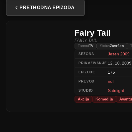
PRETHODNA EPIZODA
Fairy Tail
FAIRY TAIL
Format
TV
Status
Završen
T
Jesen 2009
SEZONA
12. 10. 2009.
PRIKAZIVANJE
175
EPIZODE
null
PREVOD
Satelight
STUDIO
Akcija
Komedija
Avantu