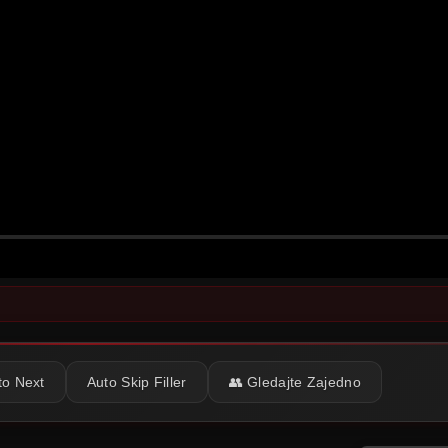
to Next
Auto Skip Filler
👥 Gledajte Zajedno