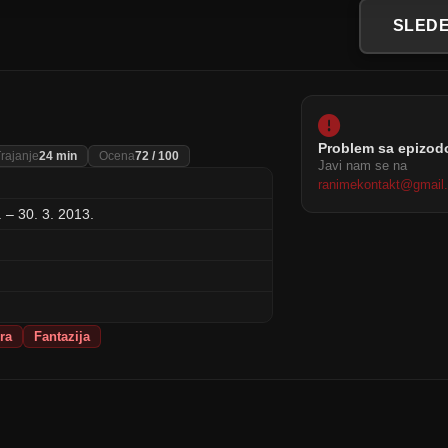
SLEDE
Problem sa epizo
rajanje
24 min
Ocena
72 / 100
Javi nam se na
ranimekontakt@gmail
 – 30. 3. 2013.
ra
Fantazija